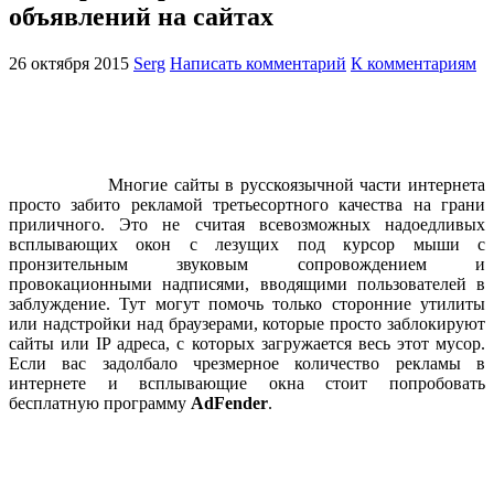
объявлений на сайтах
26 октября 2015
Serg
Написать комментарий
К комментариям
Многие сайты в русскоязычной части интернета
просто забито рекламой третьесортного качества на грани
приличного. Это не считая всевозможных надоедливых
всплывающих окон с лезущих под курсор мыши с
пронзительным звуковым сопровождением и
провокационными надписями, вводящими пользователей в
заблуждение. Тут могут помочь только сторонние утилиты
или надстройки над браузерами, которые просто заблокируют
сайты или IP адреса, с которых загружается весь этот мусор.
Если вас задолбало чрезмерное количество рекламы в
интернете и всплывающие окна стоит попробовать
бесплатную программу
AdFender
.