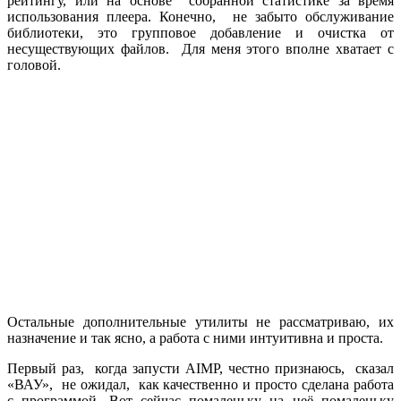
рейтингу, или на основе собранной статистике за время
использования плеера. Конечно, не забыто обслуживание
библиотеки, это групповое добавление и очистка от
несуществующих файлов. Для меня этого вполне хватает с
головой.
Остальные дополнительные утилиты не рассматриваю, их
назначение и так ясно, а работа с ними интуитивна и проста.
Первый раз, когда запусти AIMP, честно признаюсь, сказал
«ВАУ», не ожидал, как качественно и просто сделана работа
с программой. Вот сейчас помаленьку на неё помаленьку