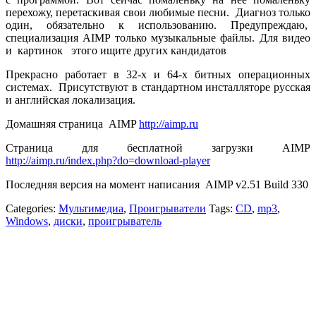
перехожу, перетаскивая свои любимые песни. Диагноз только
один, обязательно к использованию. Предупреждаю,
специализация AIMP только музыкальные файлы. Для видео
и картинок этого ищите других кандидатов
Прекрасно работает в 32-х и 64-х битных операционных
системах. Присутствуют в стандартном инсталляторе русская
и английская локализация.
Домашняя страница AIMP
http://aimp.ru
Страница для бесплатной загрузки AIMP
http://aimp.ru/index.php?do=download-player
Последняя версия на момент написания AIMP v2.51 Build 330
Categories:
Мультимедиа
,
Проигрыватели
Tags:
CD
,
mp3
,
Windows
,
диски
,
проигрыватель