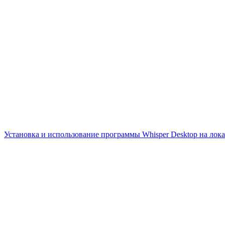
Установка и использование программы Whisper Desktop на лока