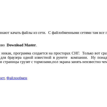
чинают качать файлы из сети. С файлобменными сетями там все
вляю
Download Master
.
никак, программа создается на просторах СНГ. Только вот сраз
для браузера одной известной в рунете компании. Ну понадо
и страницы грузят с тормозами,пол экрана занять неизвестно чем
нет
,
Файлообмен