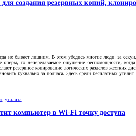
для создания резервных копий, клониро
гда не бывает лишним. В этом убедись многие люди, за секу
 же оперы, то непередаваемое ощущение беспомощности, когд
ают резервное копирование логических разделов жестких диск
новить буквально за полчаса. Здесь среди бесплатных утили
ы
,
утилита
тит компьютер в Wi-Fi точку доступа