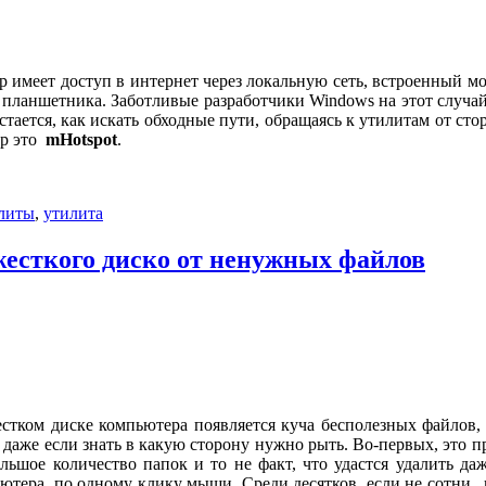
р имеет доступ в интернет через локальную сеть, встроенный 
 планшетника. Заботливые разработчики Windows на этот случа
стается, как искать обходные пути, обращаясь к утилитам от ст
ер это
mHotspot
.
литы
,
утилита
жесткого диско от ненужных файлов
естком диске компьютера появляется куча бесполезных файлов,
даже если знать в какую сторону нужно рыть. Во-первых, это пр
ольшое количество папок и то не факт, что удастся удалить д
ьютера по одному клику мыши. Среди десятков, если не сотни,