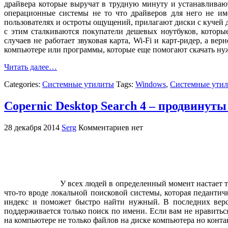
драйвера которые выручат в трудную минуту и устанавливаю
операционные системы не то что драйверов для него не име
пользователях и остроты ощущений, прилагают диски с кучей д
с этим сталкиваются покупатели дешевых ноутбуков, которы
случаев не работает звуковая карта, Wi-Fi и карт-ридер, а в
компьютере или программы, которые еще помогают скачать нужн
Читать далее…
Categories:
Системные утилиты
Tags:
Windows
,
Системные ути
Copernic Desktop Search 4 – продвинут
28 декабря 2014
Serg
Комментариев нет
У всех людей в определенный момент настает т
что-то вроде локальной поисковой системы, которая педанти
индекс и поможет быстро найти нужный. В последних верси
поддерживается только поиск по имени. Если вам не нравитьс
на компьютере не только файлов на диске компьютера но конт