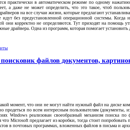
тся практически в автоматическом режиме по одному нажатию
ет, а даже не может определить, что это такое, чтоб пользо
райверов на все случаи жизни, которые предлагают устанавливат
е идут без предустановленной операционной системы. Когда 
ерней они корректно не определяются. Тут приходят на помощь ут
ые драйвера. Одна из программ, которая помогает установить д
литы
ы поисковик файлов документов, картино
акой момент, что они не могут найти нужный файл на диске компь
чно продеться по всем интересным пользователям (документы, и
ях Windows реализован своеобразный механизм поиска по фа
я что Microsoft предлагает из коробки, тогда стоит попробоват
актов в почтовых программах, вложенных файлов в письма и арх