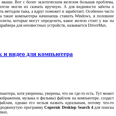
 мыши. Вот с более экзотическим железом большая проблема,
ватели могли их скачать вручную. А для видимости заботы о
ь методом тыка, а вдруг поможет и заработает. Особенно часто
на такие компьютеры начинаешь ставить Windows, в половине
илиты, которые могут определить, какое железо стоит у вас на
райвера для неизвестных устройств, называется DriverMax.
к и видео для компьютера
ютера, хотя уверенны, уверены, что он где-то есть. Тут может
зображения, музыка и фильмы) файлом на компьютере, создаст
йлам, однако его нельзя назвать идеальным, потому что-то
ь продвинутую программу
Copernic Desktop Search 4
для поиска
ивах.