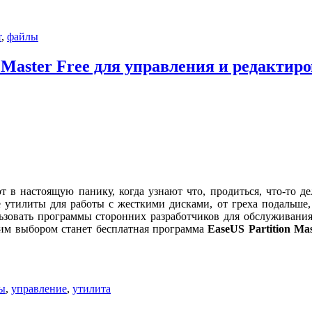
т
,
файлы
 Master Free для управления и редактир
в настоящую панику, когда узнают что, продиться, что-то дел
е утилиты для работы с жесткими дисками, от греха подальше
зовать программы сторонних разработчиков для обслуживания в
хим выбором станет бесплатная программа
EaseUS Partition Mas
ы
,
управление
,
утилита