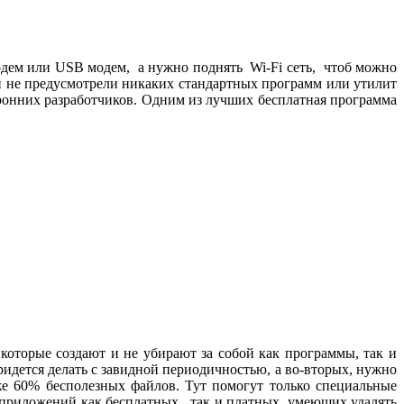
модем или USB модем, а нужно поднять Wi-Fi сеть, чтоб можно
й не предусмотрели никаких стандартных программ или утилит
оронних разработчиков. Одним из лучших бесплатная программа
 которые создают и не убирают за собой как программы, так и
идется делать с завидной периодичностью, а во-вторых, нужно
аже 60% бесполезных файлов. Тут помогут только специальные
 приложений как бесплатных, так и платных, умеющих удалять