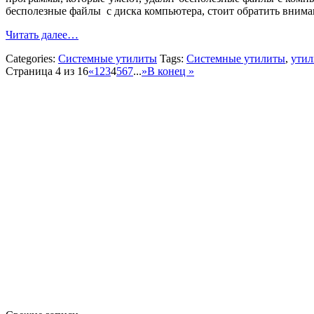
бесполезные файлы с диска компьютера, стоит обратить вним
Читать далее…
Categories:
Системные утилиты
Tags:
Системные утилиты
,
утил
Страница 4 из 16
«
1
2
3
4
5
6
7
...
»
В конец »