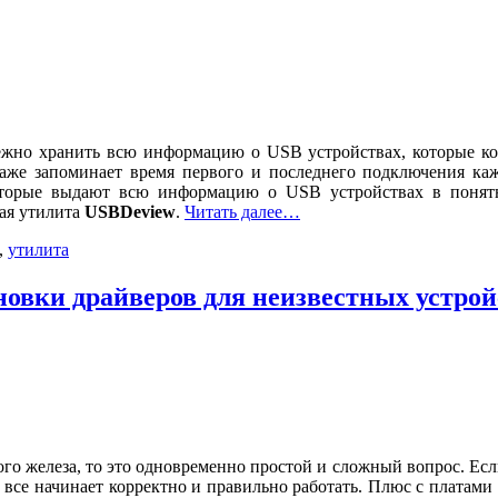
ежно хранить всю информацию о USB устройствах, которые ког
же запоминает время первого и последнего подключения каждо
оторые выдают всю информацию о USB устройствах в понятн
ая утилита
USBDeview
.
Читать далее…
,
утилита
новки драйверов для неизвестных устрой
ого железа, то это одновременно простой и сложный вопрос. Если
к все начинает корректно и правильно работать. Плюс с платам