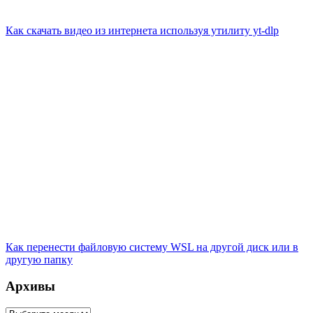
Как скачать видео из интернета используя утилиту yt-dlp
Как перенести файловую систему WSL на другой диск или в
другую папку
Архивы
Архивы