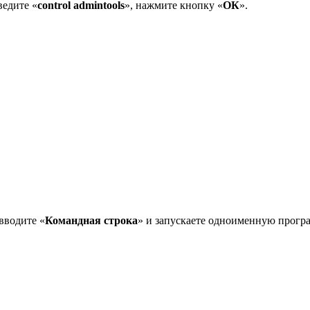
ведите «
control admintools
», нажмите кнопку «
ОК
».
вводите «
Командная строка
» и запускаете одноименную прогр