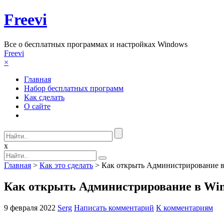
Freevi
Вcе о бесплатных программах и настройках Windows
Freevi
×
Главная
Набор бесплатных программ
Как сделать
О сайте
x
Главная
>
Как это сделать
> Как открыть Администрирование в
Как открыть Администрирование в Win
9 февраля 2022
Serg
Написать комментарий
К комментариям