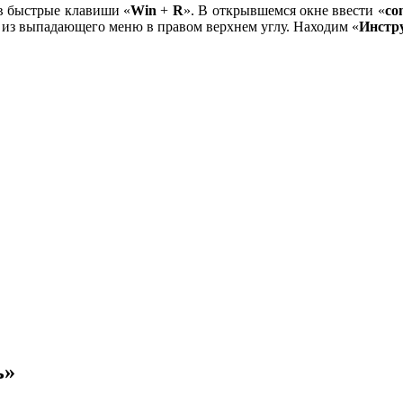
ав быстрые клавиши «
Win
+
R
». В открывшемся окне ввести «
co
 из выпадающего меню в правом верхнем углу. Находим «
Инстр
ь»