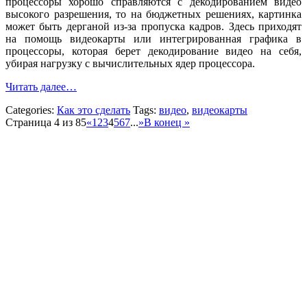
процессоры хорошо справляются с декодированием видео
высокого разрешения, то на бюджетных решениях, картинка
может быть дерганой из-за пропуска кадров. Здесь приходят
на помощь видеокарты или интегрированная графика в
процессоры, которая берет декодирование видео на себя,
убирая нагрузку с вычислительных ядер процессора.
Читать далее…
Categories:
Как это сделать
Tags:
видео
,
видеокарты
Страница 4 из 85
«
1
2
3
4
5
6
7
...
»
В конец »