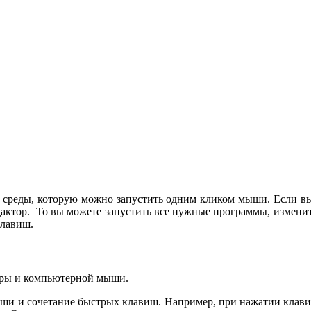
й среды, которую можно запустить одним кликом мыши. Если вы
дактор. То вы можете запустить все нужные программы, изменит
клавиш.
туры и компьютерной мыши.
иши и сочетание быстрых клавиш. Например, при нажатии клавиш