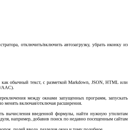
ратора, отключить/включить автозагрузку, убрать иконку из
ст как обычный текст, с разметкой Markdown, JSON, HTML или
4/AAC).
переключения между окнами запущенных программ, запускать
но менять включая/отключая расширения.
лать вычисления введенной формулы, найти нужную утилитам
дуля, например, добавив поиск по недавно посещенным сайтам
опок, полей ввода, разделов окна и тому подобное.