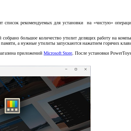
ят список рекомендуемых для установки на «чистую» операц
ей собрано большое количество утилит делящих работу на компь
й памяти, а нужные утилиты запускаются нажатием горячих клав
магазина приложений
Microsoft Store
. После установки PowerToy