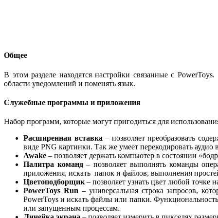
Общее
В этом разделе находятся настройки связанные с PowerToys
области уведомлений и поменять язык.
Служебные программы и приложения
Набор программ, которые могут пригодиться для использовани
Расширенная вставка
– позволяет преобразовать соде
виде PNG картинки. Так же умеет перекодировать аудио
Awake
– позволяет держать компьютер в состоянии «бодр
Палитра команд
– позволяет выполнять команды опер
приложения, искать папок и файлов, выполнения просте
Цветоподборщик
– позволяет узнать цвет любой точке н
PowerToys Run
– универсальная строка запросов, кот
PowerToys и искать файлы или папки. Функциональность
или запущенным процессам.
Линейка экрана
– позволяет измерить в пикселях размер