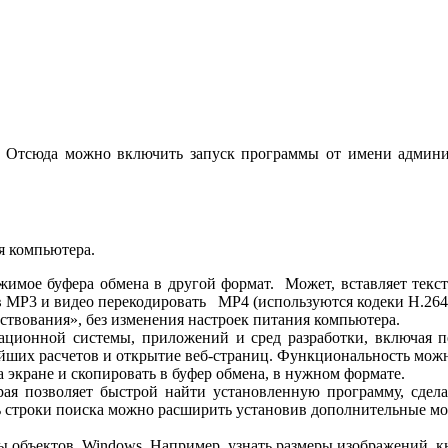
. Отсюда можно включить запуск программы от имени админист
я компьютера.
ржимое буфера обмена в другой формат. Может, вставляет тек
 в MP3 и видео перекодировать MP4 (используются кодеки H.26
ствования», без изменения настроек питания компьютера.
ационной системы, приложений и сред разработки, включая 
йших расчетов и открытие веб-страниц. Функциональность мож
а экране и скопировать в буфер обмена, в нужном формате.
орая позволяет быстрой найти установленную программу, сде
 строки поиска можно расширить установив дополнительные мо
ы объектов Windows. Например, узнать размеры изображений, кн