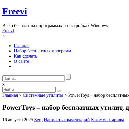
Freevi
Вcе о бесплатных программах и настройках Windows
Freevi
×
Главная
Набор бесплатных программ
Как сделать
О сайте
x
Главная
>
Системные утилиты
> PowerToys – набор бесплатны
PowerToys – набор бесплатных утилит,
16 августа 2025
Serg
Написать комментарий
К комментариям