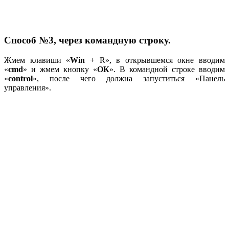
Способ №3, через командную строку.
Жмем клавиши «
Win
+ R», в открывшемся окне вводим
«
cmd
» и жмем кнопку «
ОК
». В командной строке вводим
«
control
», после чего должна запуститься «Панель
управления».