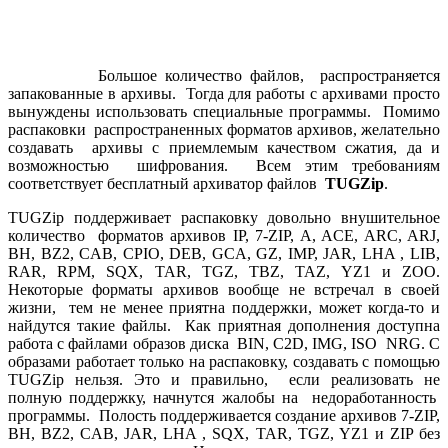
Большое количество файлов, распространяется
запакованные в архивы. Тогда для работы с архивами просто
вынуждены использовать специальные программы. Помимо
распаковки распространенных форматов архивов, желательно
создавать архивы с приемлемым качеством сжатия, да и
возможностью шифрования. Всем этим требованиям
соответствует бесплатный архиватор файлов
TUGZip
.
TUGZip поддерживает распаковку довольно внушительное
количество форматов архивов IP, 7-ZIP, A, ACE, ARC, ARJ,
BH, BZ2, CAB, CPIO, DEB, GCA, GZ, IMP, JAR, LHA , LIB,
RAR, RPM, SQX, TAR, TGZ, TBZ, TAZ, YZ1 и ZOO.
Некоторые форматы архивов вообще не встречал в своей
жизни, тем не менее приятна поддержки, может когда-то и
найдутся такие файлы. Как приятная дополнения доступна
работа с файлами образов диска BIN, C2D, IMG, ISO NRG. С
образами работает только на распаковку, создавать с помощью
TUGZip нельзя. Это и правильно, если реализовать не
полную поддержку, начнутся жалобы на недоработанность
программы. Полость поддерживается создание архивов 7-ZIP,
BH, BZ2, CAB, JAR, LHA , SQX, TAR, TGZ, YZ1 и ZIP без