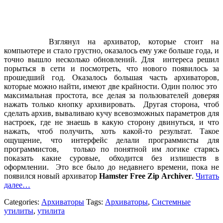
Взглянул на архиватор, которые стоит на
компьютере и стало грустно, оказалось ему уже больше года, и
точно вышло несколько обновлений. Для интереса решил
порыться в сети и посмотреть, что нового появилось за
прошедший год. Оказалось большая часть архиваторов,
которые можно найти, имеют две крайности. Один полюс это
максимальная простота, все делая за пользователей доверяя
нажать только кнопку архивировать. Другая сторона, чтоб
сделать архив, вываливаю кучу всевозможных параметров для
настроек, где не знаешь в какую сторону двинуться, и что
нажать, чтоб получить, хоть какой-то результат. Такое
ощущение, что интерфейс делали программисты для
программистов, только по понятной им логике старясь
показать какие суровые, обходится без излишеств в
оформлении. Это все было до недавнего времени, пока не
появился новый архиватор
Hamster Free Zip Archiver
.
Читать
далее…
Categories:
Архиваторы
Tags:
Архиваторы
,
Системные
утилиты
,
утилита