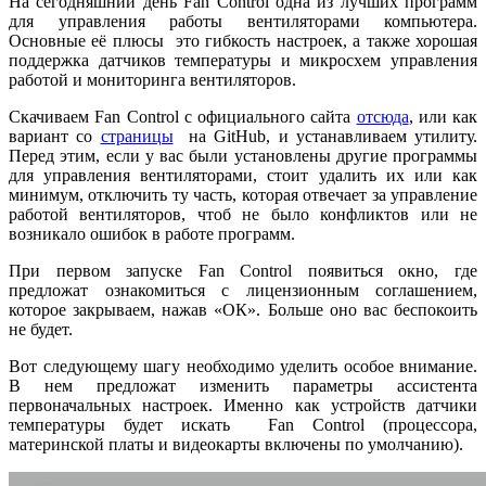
На сегодняшний день Fan Control одна из лучших программ
для управления работы вентиляторами компьютера.
Основные её плюсы это гибкость настроек, а также хорошая
поддержка датчиков температуры и микросхем управления
работой и мониторинга вентиляторов.
Скачиваем Fan Control с официального сайта
отсюда
, или как
вариант со
страницы
на GitHub, и устанавливаем утилиту.
Перед этим, если у вас были установлены другие программы
для управления вентиляторами, стоит удалить их или как
минимум, отключить ту часть, которая отвечает за управление
работой вентиляторов, чтоб не было конфликтов или не
возникало ошибок в работе программ.
При первом запуске Fan Control появиться окно, где
предложат ознакомиться с лицензионным соглашением,
которое закрываем, нажав «ОК». Больше оно вас беспокоить
не будет.
Вот следующему шагу необходимо уделить особое внимание.
В нем предложат изменить параметры ассистента
первоначальных настроек. Именно как устройств датчики
температуры будет искать Fan Control (процессора,
материнской платы и видеокарты включены по умолчанию).