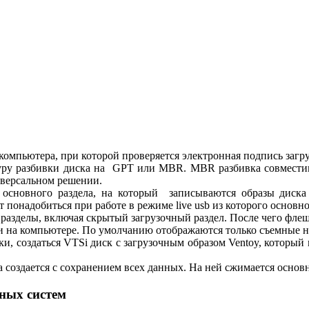
компьютера, при которой проверяется электронная подпись загр
уру разбивки диска на GPT или MBR. MBR разбивка совместима
иверсальном решении.
 основного раздела, на который записываются образы диск
 понадобиться при работе в режиме live usb из которого основно
е разделы, включая скрытый загрузочный раздел. После чего фл
ки на компьютере. По умолчанию отображаются только съемные н
ки, создаться VTSi диск с загрузочным образом Ventoy, которы
 создается с сохранением всех данных. На ней сжимается основн
ных систем