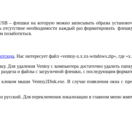
 USB – флешки на которую можно записывать образы установоч
 отсутствие необходимости каждый раз форматировать флешку,
м позаботиться.
отсюда
. Нас интересует файл «ventoy-х.х.хх-windows.zip», где 
ку. Для удаления Ventoy с компьютера достаточно удалить папк
го раздела и файлы с загрузочной флешки, с последующим форма
кликом мыши Ventoy2Disk.exe. В случае появления окна с пр
я и русский. Для переключения локализации в главном меню ж