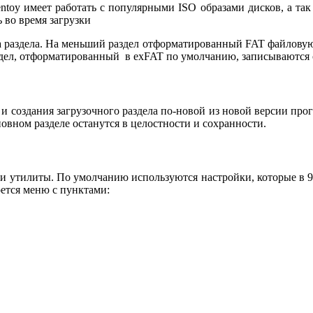
ntoy имеет работать с популярными ISO образами дисков, а т
 во время загрузки
а раздела. На меньший раздел отформатированный FAT файловую 
дел, отформатированный в exFAT по умолчанию, записываются 
 и создания загрузочного раздела по-новой из новой версии пр
овном разделе останутся в целостности и сохранности.
и утилиты. По умолчанию используются настройки, которые в 99
ется меню с пунктами: