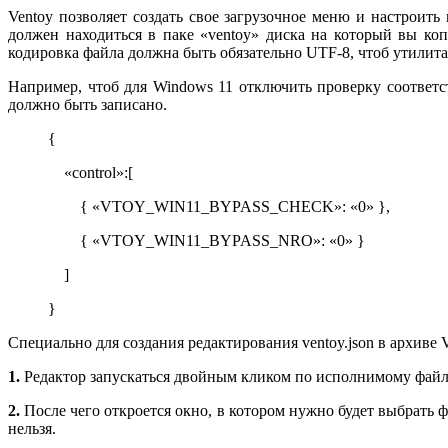
Ventoy позволяет создать свое загрузочное меню и настроит
должен находиться в паке «ventoy» диска на который вы коп
кодировка файла должна быть обязательно UTF-8, чтоб утилита 
Например, чтоб для Windows 11 отключить проверку соответст
должно быть записано.
{
«control»:[
{ «VTOY_WIN11_BYPASS_CHECK»: «0» },
{ «VTOY_WIN11_BYPASS_NRO»: «0» }
]
}
Специально для создания редактирования ventoy.json в архиве 
1.
Редактор запускаться двойным кликом по исполнимому файлу
2.
После чего откроется окно, в котором нужно будет выбрать ф
нельзя.