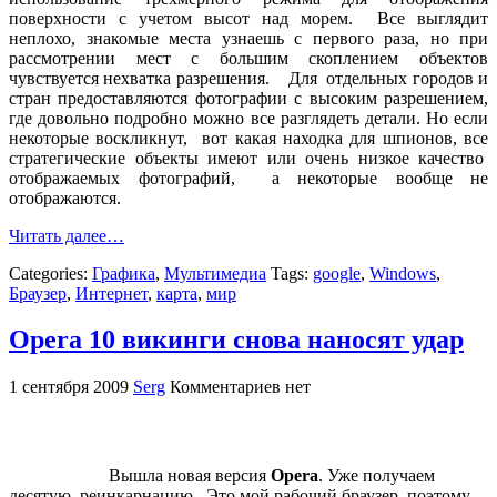
поверхности с учетом высот над морем. Все выглядит
неплохо, знакомые места узнаешь с первого раза, но при
рассмотрении мест с большим скоплением объектов
чувствуется нехватка разрешения. Для отдельных городов и
стран предоставляются фотографии с высоким разрешением,
где довольно подробно можно все разглядеть детали. Но если
некоторые воскликнут, вот какая находка для шпионов, все
стратегические объекты имеют или очень низкое качество
отображаемых фотографий, а некоторые вообще не
отображаются.
Читать далее…
Categories:
Графика
,
Мультимедиа
Tags:
google
,
Windows
,
Браузер
,
Интернет
,
карта
,
мир
Opera 10 викинги снова наносят удар
1 сентября 2009
Serg
Комментариев нет
Вышла новая версия
Opera
. Уже получаем
десятую реинкарнацию. Это мой рабочий браузер, поэтому