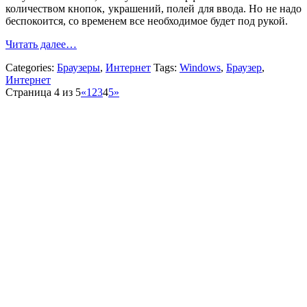
количеством кнопок, украшений, полей для ввода. Но не надо
беспокоится, со временем все необходимое будет под рукой.
Читать далее…
Categories:
Браузеры
,
Интернет
Tags:
Windows
,
Браузер
,
Интернет
Страница 4 из 5
«
1
2
3
4
5
»