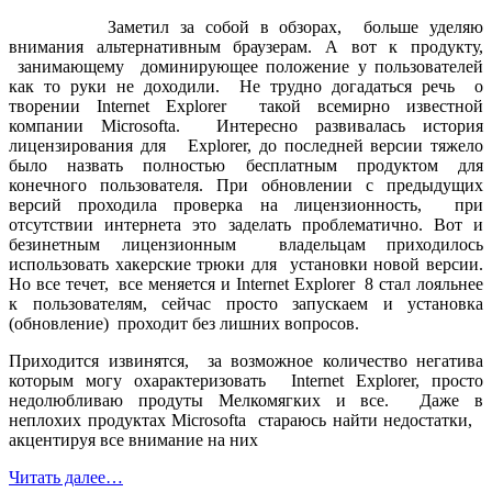
Заметил за собой в обзорах, больше уделяю
внимания альтернативным браузерам. А вот к продукту,
занимающему доминирующее положение у пользователей
как то руки не доходили. Не трудно догадаться речь о
творении Internet Explorer такой всемирно известной
компании Microsoftа. Интересно развивалась история
лицензирования для Explorer, до последней версии тяжело
было назвать полностью бесплатным продуктом для
конечного пользователя. При обновлении с предыдущих
версий проходила проверка на лицензионность, при
отсутствии интернета это заделать проблематично. Вот и
безинетным лицензионным владельцам приходилось
использовать хакерские трюки для установки новой версии.
Но все течет, все меняется и Internet Explorer 8 стал лояльнее
к пользователям, сейчас просто запускаем и установка
(обновление) проходит без лишних вопросов.
Приходится извинятся, за возможное количество негатива
которым могу охарактеризовать Internet Explorer, просто
недолюбливаю продуты Мелкомягких и все. Даже в
неплохих продуктах Microsoftа стараюсь найти недостатки,
акцентируя все внимание на них
Читать далее…