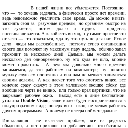
В нашей жизни все убыстряется. Постоянно,
что — то хочешь заделать, а физически просто нет времени,
ведь невозможно увеличить свое время. Да можно начать
загонять себя за разумные пределы, но организм быстро на
это аукнется, потом долго и нудно, придется,
восстанавливается. А какой есть выход, ну самое простое это
от чего — то отказаться, мда ну это путь не для нас. Ясное
дело люди мы расхлябанные, поэтому супер организация
своего дня поможет ну максимум пару недель, обычно запал
проходит за несколько дней. Дальше, мы можем делать
несколько дел одновременно, ну это куда не шло, вполне
может прокатить. А чем мы довольно много времени
занимаемся, да это работаем на компьютере, ну понятно
музыку слушаем постоянно и она нам не мешает заниматься
своими делами. А как насчет того что смотреть видео, все
конечно сразу скажут в этом маленьком окошке сбоку, где
вообще ни черта не видно, или только края картинки, что не
закрывает рабочее окно. Выход есть в лице бесплатной
утилиты
Double Vision
, ваше видео будет воспроизводится в
полупрозрачном виде, поверх всех окон, не мешая работать
другим программам. А почему не плеера поймете дальше.
Инсталляция не вызывает проблем, все на редкость
обыденно, и нет приколов по добавлению отсебятины в