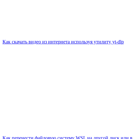
Как скачать видео из интернета используя утилиту yt-dlp
Как перенести файловую систему WSL на другой диск или в